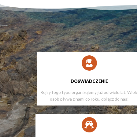
DOŚWIADCZENIE
Rejsy tego typu organizujemy już od wielu lat. Wiel
osób pływa z nami co roku, dołącz do nas!