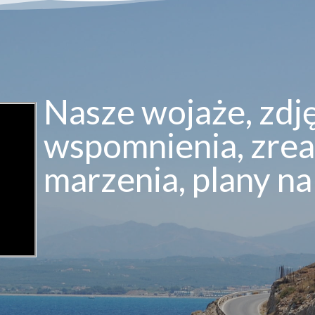
Nasze wojaże, zdjęc
wspomnienia, zre
marzenia, plany na 