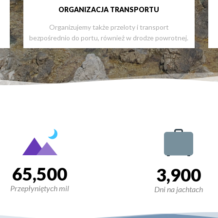
ORGANIZACJA TRANSPORTU
Organizujemy także przeloty i transport
bezpośrednio do portu, również w drodze powrotnej.
65,500
3,900
Przepłyniętych mil
Dni na jachtach