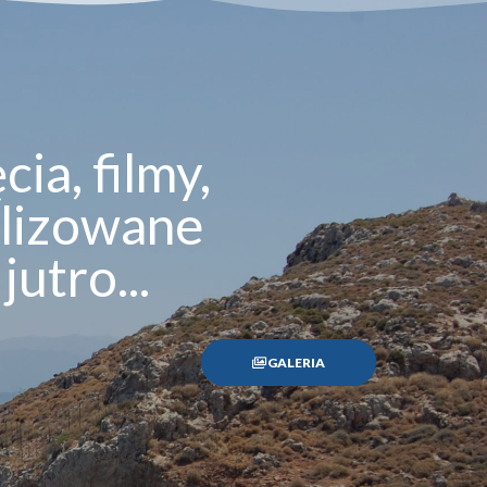
ia, filmy,
alizowane
jutro...
GALERIA