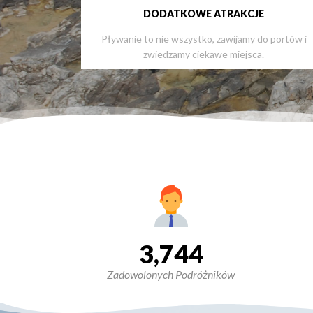
DODATKOWE ATRAKCJE
Pływanie to nie wszystko, zawijamy do portów i
zwiedzamy ciekawe miejsca.
3,744
Zadowolonych Podróżników