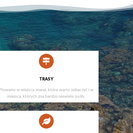
TRASY
Pływamy w miejsca znane, które warto zobaczyć i w
miejsca, których zna bardzo niewiele osób.