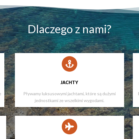
Dlaczego z nami?
JACHTY
e
Pływamy luksusowymi jachtami, które są dużymi
jednostkami ze wszelkimi wygodami.