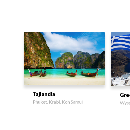
Tajlandia
Gre
Phuket, Krabi, Koh Samui
Wysp